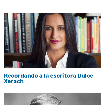
a
la
navegación
Recordando a la escritora Dulce
Xerach