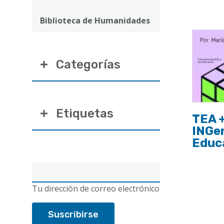
ayuda
a
Biblioteca de Humanidades
la
navegación
Categorías
Etiquetas
TEA +
INGen
Educ
Correo
electrónico
Tu dirección de correo electrónico