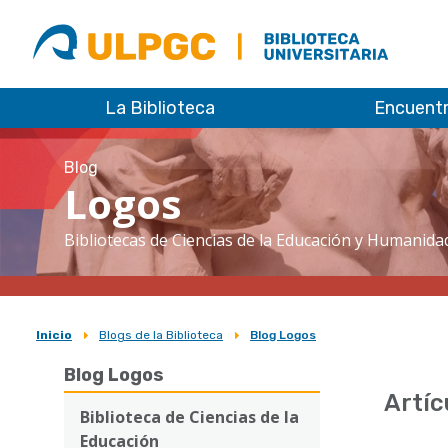
ULPGC
Biblioteca
ULPGC
La Biblioteca
Encuent
Blog
Logos
Bibliotecas de Ciencias de la Educación y Humanida
Inicio
Blogs de la Biblioteca
Blog Logos
Sobrescribir
Blog Logos
enlaces
Artíc
de
Biblioteca de Ciencias de la
Educación