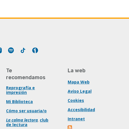
Tube
Instagram
Spotify
Tiktok
Ivoox
Te
La web
recomendamos
Mapa Web
Reprografía e
Aviso Legal
impresión
Cookies
Mi Biblioteca
Accesibilidad
Cómo ser usuaria/o
Intranet
La calma lectora
,
club
de lectura