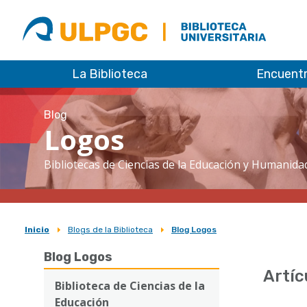
ULPGC
Biblioteca
ULPGC
La Biblioteca
Encuent
Blog
Logos
Bibliotecas de Ciencias de la Educación y Humanida
Inicio
Blogs de la Biblioteca
Blog Logos
Sobrescribir
Blog Logos
enlaces
Artíc
de
Biblioteca de Ciencias de la
Educación