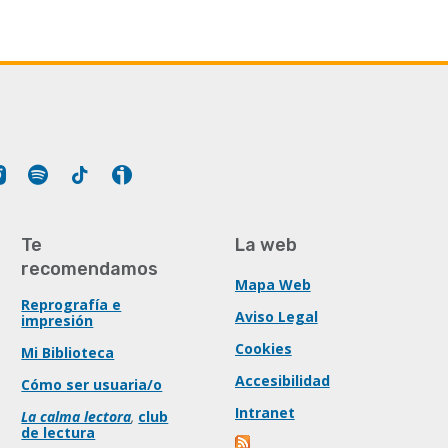
Tube
Instagram
Spotify
Tiktok
Ivoox
Te
La web
recomendamos
Mapa Web
Reprografía e
Aviso Legal
impresión
Cookies
Mi Biblioteca
Accesibilidad
Cómo ser usuaria/o
Intranet
La calma lectora
,
club
de lectura