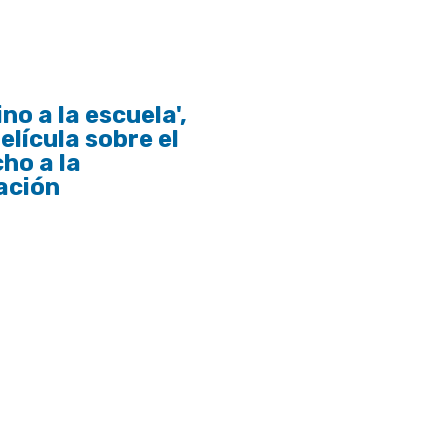
no a la escuela',
elícula sobre el
ho a la
ación