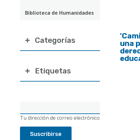
ayuda
a
Biblioteca de Humanidades
la
navegación
'Cami
Categorías
una p
derec
educ
Etiquetas
Correo
electrónico
Tu dirección de correo electrónico