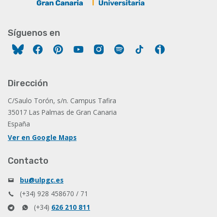
Síguenos en
Facebook
Pinterest
YouTube
Instagram
Spotify
Tiktok
Ivoox
Dirección
C/Saulo Torón, s/n. Campus Tafira
35017 Las Palmas de Gran Canaria
España
Ver en Google Maps
Contacto
bu@ulpgc.es
(+34) 928 458670 / 71
(+34)
626 210 811