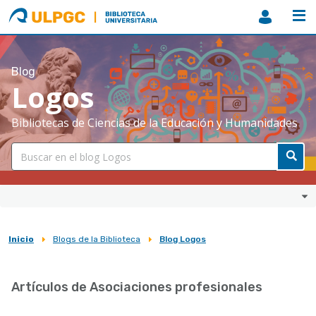
ULPGC
Biblioteca
ULPGC
Blog
Logos
Bibliotecas de Ciencias de la Educación y Humanidades
Inicio
Blogs de la Biblioteca
Blog Logos
Sobrescribir
enlaces
Artículos de Asociaciones profesionales
de
ayuda