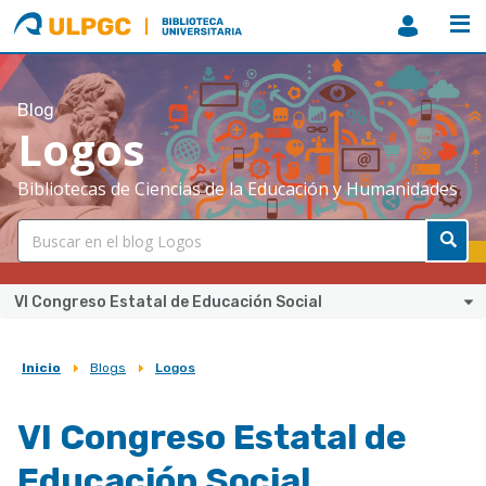
ULPGC
Biblioteca
ULPGC
Blog
Logos
Bibliotecas de Ciencias de la Educación y Humanidades
VI Congreso Estatal de Educación Social
Inicio
Blogs
Logos
Sobrescribir
enlaces
VI Congreso Estatal de
de
Educación Social
ayuda