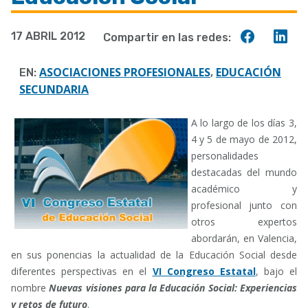
a
Compart
Co
17 ABRIL 2012
Compartir en las redes:
la
en
en
navegación
Faceboo
Lin
ASOCIACIONES PROFESIONALES
EDUCACIÓN
EN:
,
SECUNDARIA
A lo largo de los días 3,
4 y 5 de mayo de 2012,
personalidades
destacadas del mundo
académico y
profesional junto con
otros expertos
abordarán, en Valencia,
en sus ponencias la actualidad de la Educación Social desde
diferentes perspectivas en el
VI Congreso Estatal
, bajo el
nombre
Nuevas visiones para la Educación Social: Experiencias
y retos de futuro
.