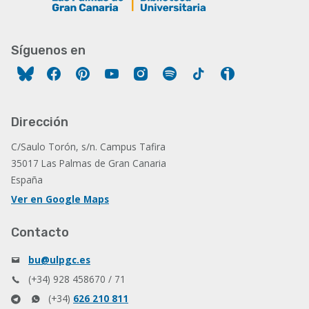
Síguenos en
Facebook
Pinterest
YouTube
Instagram
Spotify
Tiktok
Ivoox
Dirección
C/Saulo Torón, s/n. Campus Tafira
35017 Las Palmas de Gran Canaria
España
Ver en Google Maps
Contacto
bu@ulpgc.es
(+34) 928 458670 / 71
(+34)
626 210 811