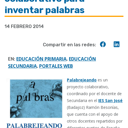
a
inventar palabras
la
navegación
14 FEBRERO 2014
Compart
Co
Compartir en las redes:
en
en
Faceboo
Lin
EDUCACIÓN PRIMARIA
EDUCACIÓN
EN:
,
SECUNDARIA
PORTALES WEB
,
Palabrejeando
es un
proyecto colaborativo,
coordinado por el docente de
Secundaria en el
IES San José
(Badajoz) Ramón Besonías,
que cuenta con el apoyo de
otros docentes repartidos por
diferentes puntos de España.