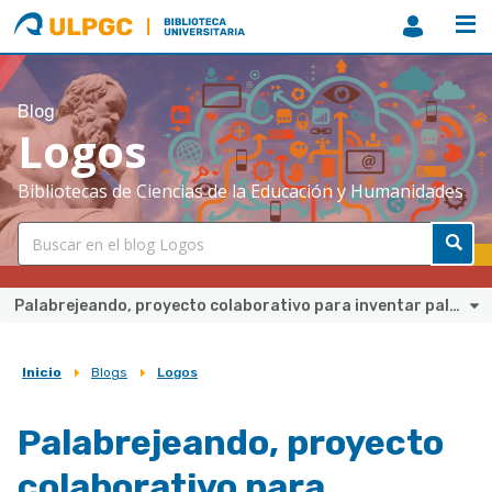
ULPGC
Biblioteca
ULPGC
Blog
Logos
Bibliotecas de Ciencias de la Educación y Humanidades
Palabrejeando, proyecto colaborativo para inventar palabras
Inicio
Blogs
Logos
Sobrescribir
enlaces
Palabrejeando, proyecto
de
colaborativo para
ayuda