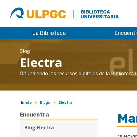
ULPGC
Biblioteca
ULPGC
La Biblioteca
Encuent
Blog
Electra
Difundiendo los recursos digitales de la Biblioteca 
Inicio
Blogs
Electra
Sobrescribir
Ma
Encuentra
enlaces
de
Blog Electra