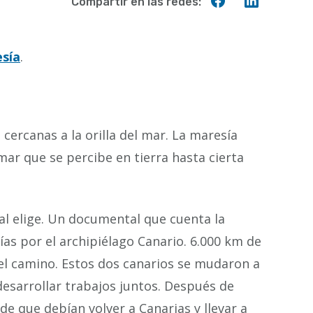
Compartir
Compart
Compartir en las redes:
en
en
Facebook
Linkedin
sía
.
cercanas a la orilla del mar. La maresía
mar que se percibe en tierra hasta cierta
al elige. Un documental que cuenta la
días por el archipiélago Canario. 6.000 km de
el camino. Estos dos canarios se mudaron a
desarrollar trabajos juntos. Después de
de que debían volver a Canarias y llevar a