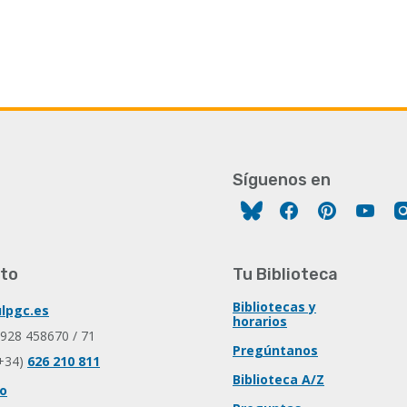
Síguenos en
Facebook
Pinterest
You
to
Tu Biblioteca
Bibliotecas y
lpgc.es
horarios
 928 458670 / 71
Pregúntanos
+34)
626 210 811
Biblioteca A/Z
io