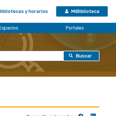
Bibliotecas y horarios
MiBiblioteca
Espacios
Portales