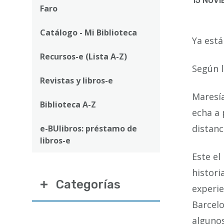
ayuda
15 NOVI
Faro
a
Catálogo - Mi Biblioteca
la
Ya está
navegación
Recursos-e (Lista A-Z)
Según l
Revistas y libros-e
Maresía
Biblioteca A-Z
echa a 
distanci
e-BUlibros: préstamo de
libros-e
Este el
histori
Categorías
experie
Barcelo
algunos