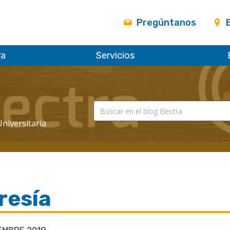
Pregúntanos
ra
Servicios
Universitaria
resía