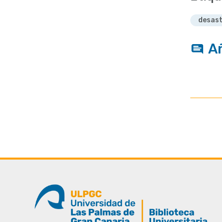
desast
A