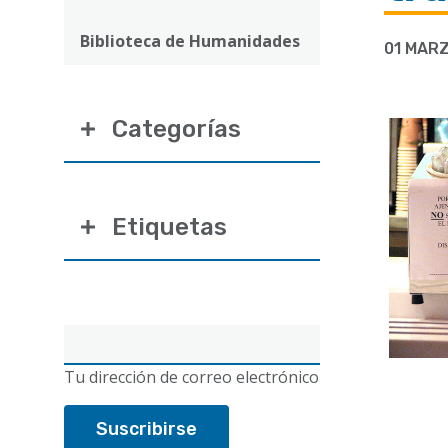
ayuda
a
Biblioteca de Humanidades
01 MARZ
la
navegación
Categorías
Etiquetas
Correo
electrónico
Tu dirección de correo electrónico