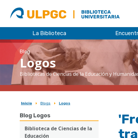
ULPGC
Biblioteca
ULPGC
La Biblioteca
Encuent
Blog
Logos
Bibliotecas de Ciencias de la Educación y Humanida
Inicio
Blogs
Logos
Sobrescribir
'Fr
Blog Logos
enlaces
de
Biblioteca de Ciencias de la
tra
Educación