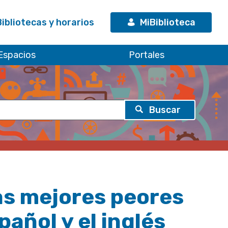
Bibliotecas y horarios
MiBiblioteca
Espacios
Portales
 las mejores peores
añol y el inglés