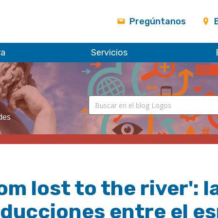
Pregúntanos
ra
Servicios
des
om lost to the river':
ducciones entre el esp