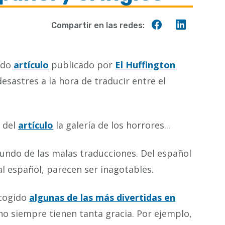
Compartir
Compart
Compartir en las redes:
en
en
Facebook
Linkedin
ido
artículo
publicado por
El Huffington
sastres a la hora de traducir entre el
l del
artículo
la galería de los horrores...
undo de las malas traducciones. Del español
 al español, parecen ser inagotables.
ecogido
algunas de las más divertidas en
o siempre tienen tanta gracia. Por ejemplo,