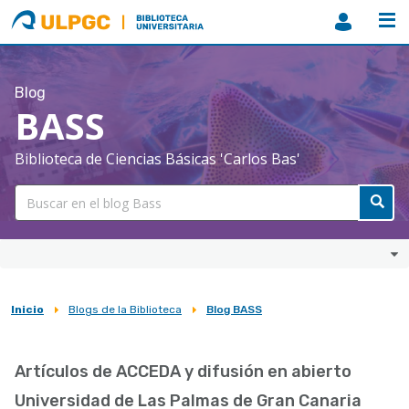
ULPGC
Biblioteca
ULPGC
Blog
BASS
Biblioteca de Ciencias Básicas 'Carlos Bas'
Inicio
Blogs de la Biblioteca
Blog BASS
Sobrescribir
enlaces
Artículos de ACCEDA y difusión en abierto
de
Universidad de Las Palmas de Gran Canaria
ayuda