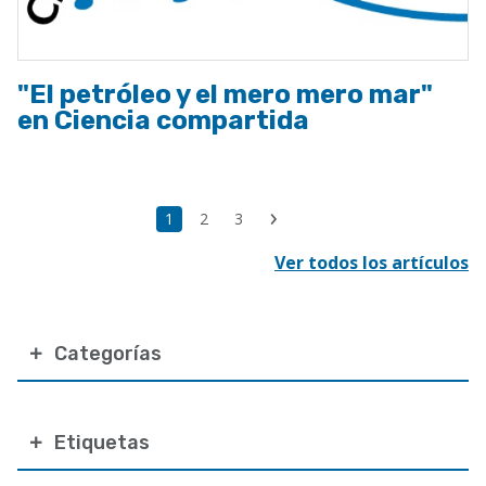
"El petróleo y el mero mero mar"
en Ciencia compartida
Paginación
Última
Página
1
Page
2
Page
3
Siguiente
página
actual
página
Ver todos los artículos
Categorías
Etiquetas