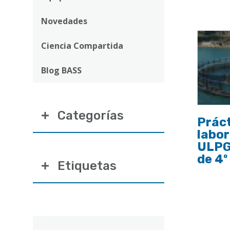
ayuda
a
Novedades
la
Ciencia Compartida
navegación
Blog BASS
Categorías
Práct
labor
ULPG
de 4º
Etiquetas
Correo