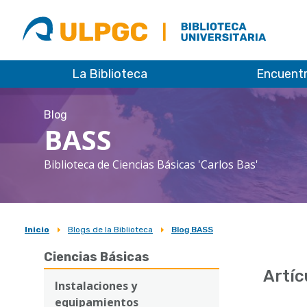
ULPGC
Biblioteca
ULPGC
La Biblioteca
Encuent
Blog
BASS
Biblioteca de Ciencias Básicas 'Carlos Bas'
Inicio
Blogs de la Biblioteca
Blog BASS
Sobrescribir
Ciencias Básicas
enlaces
Artíc
de
Instalaciones y
equipamientos