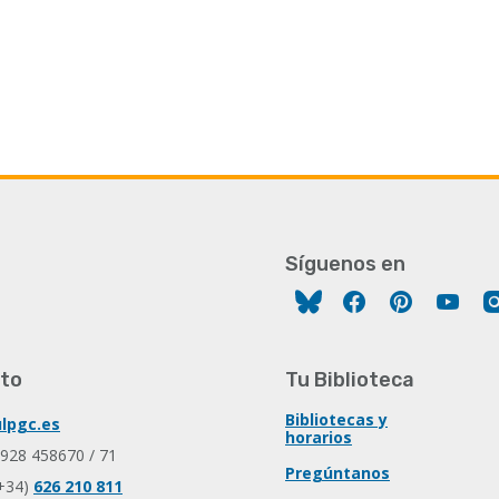
Síguenos en
Facebook
Pinterest
You
to
Tu Biblioteca
Bibliotecas y
lpgc.es
horarios
 928 458670 / 71
Pregúntanos
+34)
626 210 811