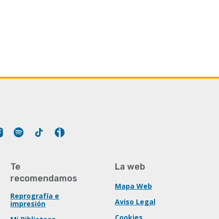
Tube
Instagram
Spotify
Tiktok
Ivoox
Te
La web
recomendamos
Mapa Web
Reprografía e
Aviso Legal
impresión
Cookies