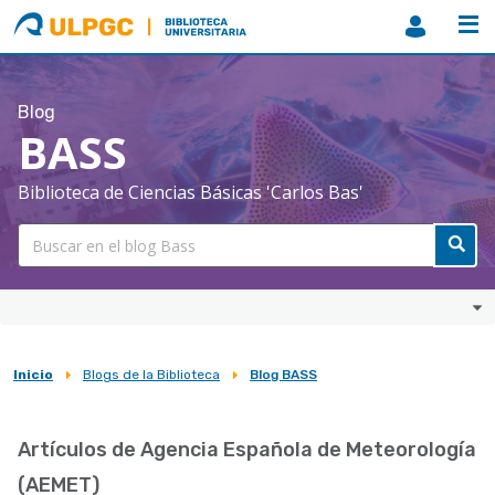
ULPGC
Biblioteca
ULPGC
Blog
BASS
Biblioteca de Ciencias Básicas 'Carlos Bas'
Inicio
Blogs de la Biblioteca
Blog BASS
Sobrescribir
enlaces
Artículos de Agencia Española de Meteorología
de
(AEMET)
ayuda