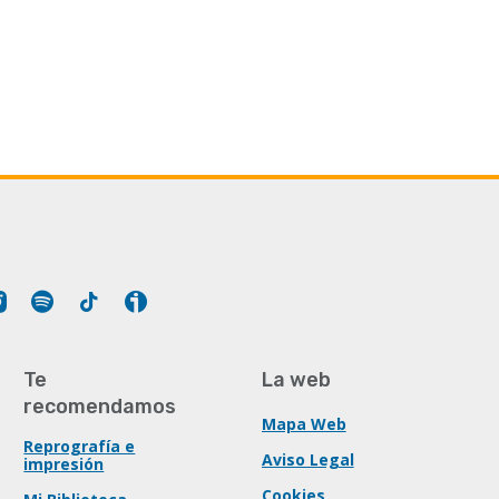
Tube
Instagram
Spotify
Tiktok
Ivoox
Te
La web
recomendamos
Mapa Web
Reprografía e
Aviso Legal
impresión
Cookies