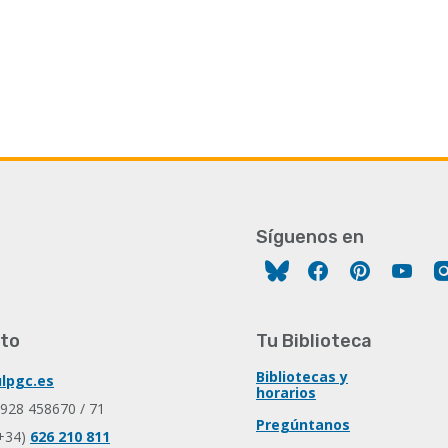
Síguenos en
Facebook
Pinterest
You
to
Tu Biblioteca
Bibliotecas y
lpgc.es
horarios
 928 458670 / 71
Pregúntanos
+34)
626 210 811