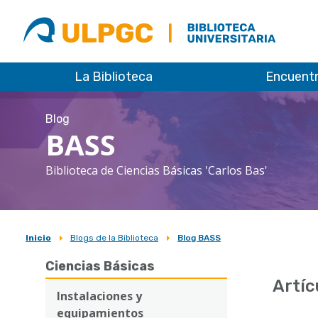
ULPGC
Biblioteca
ULPGC
La Biblioteca
Encuent
Blog
BASS
Biblioteca de Ciencias Básicas 'Carlos Bas'
Inicio
Blogs de la Biblioteca
Blog BASS
Sobrescribir
Ciencias Básicas
enlaces
Artíc
de
Instalaciones y
equipamientos