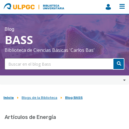
ULPGC
Biblioteca
ULPGC
Blog
BASS
Biblioteca de Ciencias Básicas 'Carlos Bas'
Inicio
Blogs de la Biblioteca
Blog BASS
Sobrescribir
enlaces
Artículos de Energía
de
ayuda