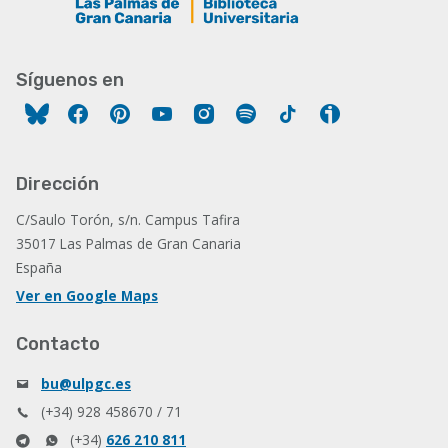
Síguenos en
Facebook
Pinterest
YouTube
Instagram
Spotify
Tiktok
Ivoox
Dirección
C/Saulo Torón, s/n. Campus Tafira
35017 Las Palmas de Gran Canaria
España
Ver en Google Maps
Contacto
bu@ulpgc.es
(+34) 928 458670 / 71
(+34)
626 210 811