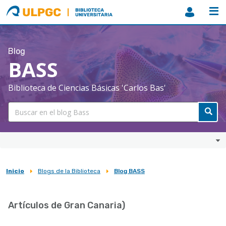
ULPGC
Biblioteca
ULPGC
Blog
BASS
Biblioteca de Ciencias Básicas 'Carlos Bas'
Inicio
Blogs de la Biblioteca
Blog BASS
Sobrescribir
enlaces
Artículos de Gran Canaria)
de
ayuda