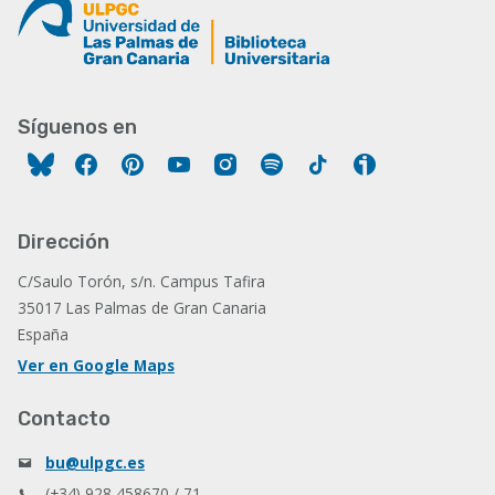
Síguenos en
Facebook
Pinterest
YouTube
Instagram
Spotify
Tiktok
Ivoox
Dirección
C/Saulo Torón, s/n. Campus Tafira
35017 Las Palmas de Gran Canaria
España
Ver en Google Maps
Contacto
bu@ulpgc.es
(+34) 928 458670 / 71