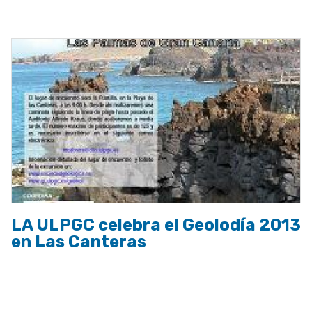
a
la
navegación
LA ULPGC celebra el Geolodía 2013
en Las Canteras