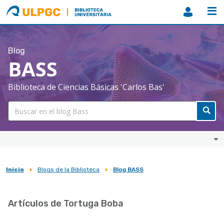
ULPGC
Biblioteca
ULPGC
Blog
BASS
Biblioteca de Ciencias Básicas 'Carlos Bas'
Inicio
Blogs de la Biblioteca
Blog BASS
Sobrescribir
enlaces
Artículos de Tortuga Boba
de
ayuda