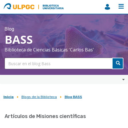
ULPGC
Biblioteca
ULPGC
Blog
BASS
Biblioteca de Ciencias Básicas 'Carlos Bas'
Inicio
Blogs de la Biblioteca
Blog BASS
Sobrescribir
enlaces
Artículos de Misiones científicas
de
ayuda