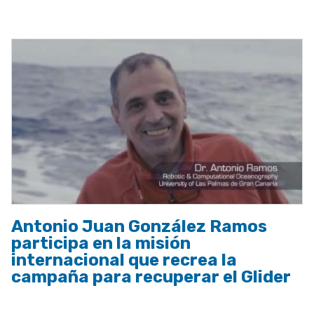
a
la
navegación
Antonio Juan González Ramos
participa en la misión
internacional que recrea la
campaña para recuperar el Glider