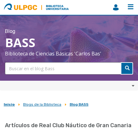
ULPGC
Biblioteca
ULPGC
Blog
BASS
Biblioteca de Ciencias Básicas 'Carlos Bas'
Inicio
Blogs de la Biblioteca
Blog BASS
Sobrescribir
enlaces
Artículos de Real Club Náutico de Gran Canaria
de
ayuda