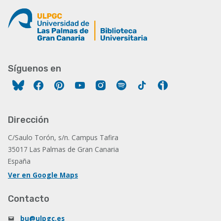
Síguenos en
Facebook
Pinterest
YouTube
Instagram
Spotify
Tiktok
Ivoox
Dirección
C/Saulo Torón, s/n. Campus Tafira
35017 Las Palmas de Gran Canaria
España
Ver en Google Maps
Contacto
bu@ulpgc.es