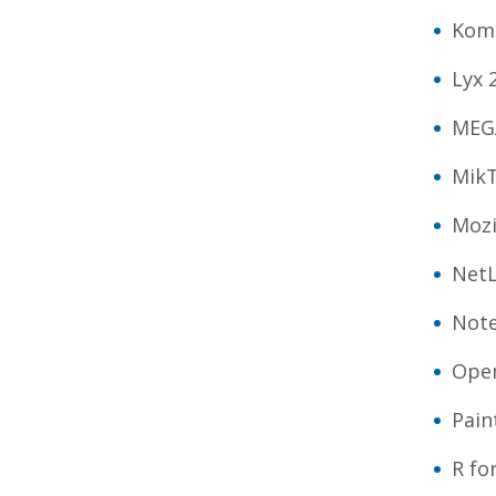
Kom
Lyx 2
MEGA
MikT
Mozi
NetL
Note
Open
Pain
R fo