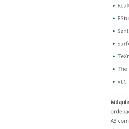
Real
RStu
Sent
Surf
TeXn
The 
VLC 
Máquin
ordenad
A3 como