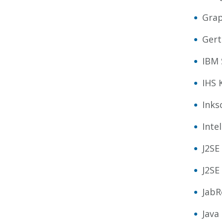
Grap
Gert
IBM 
IHS 
Inks
Inte
J2SE
J2SE
JabR
Java