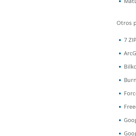
MatL
Otros 
7 ZI
ArcG
Bilk
Burn
Forc
Free
Goog
Goog