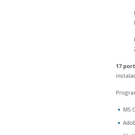
17 port
instala
Progra
MS O
Adob