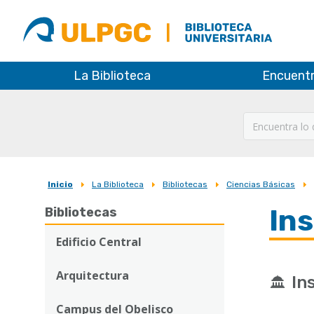
ULPGC
Biblioteca
ULPGC
La Biblioteca
Encuent
Inicio
La Biblioteca
Bibliotecas
Ciencias Básicas
Sobrescribir
In
Bibliotecas
enlaces
de
Edificio Central
ayuda
Arquitectura
In
a
Campus del Obelisco