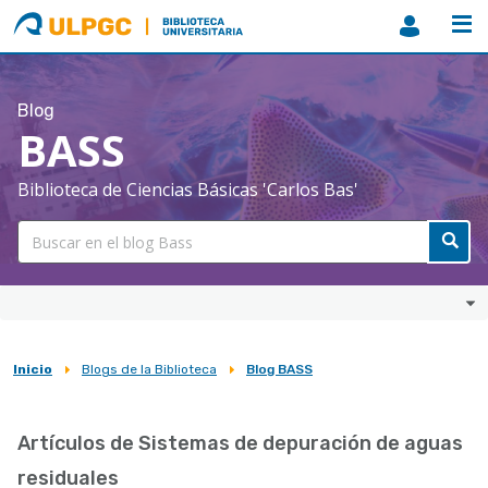
ULPGC
Biblioteca
ULPGC
Blog
BASS
Biblioteca de Ciencias Básicas 'Carlos Bas'
Inicio
Blogs de la Biblioteca
Blog BASS
Sobrescribir
enlaces
Artículos de Sistemas de depuración de aguas
de
residuales
ayuda