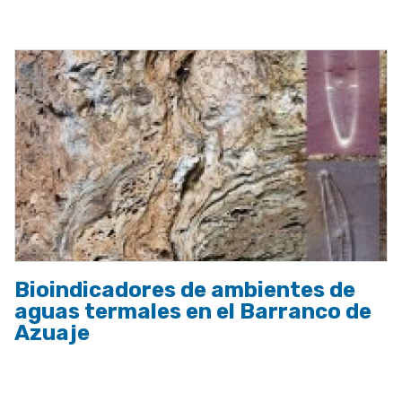
a
la
navegación
Bioindicadores de ambientes de
aguas termales en el Barranco de
Azuaje