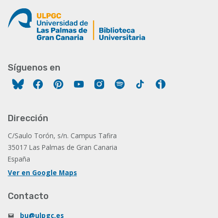
Síguenos en
Facebook
Pinterest
YouTube
Instagram
Spotify
Tiktok
Ivoox
Dirección
C/Saulo Torón, s/n. Campus Tafira
35017 Las Palmas de Gran Canaria
España
Ver en Google Maps
Contacto
bu@ulpgc.es