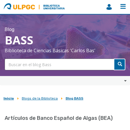
ULPGC
Biblioteca
ULPGC
Blog
BASS
Biblioteca de Ciencias Básicas 'Carlos Bas'
Inicio
Blogs de la Biblioteca
Blog BASS
Sobrescribir
enlaces
Artículos de Banco Español de Algas (BEA)
de
ayuda