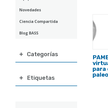
ayuda
a
Novedades
la
Ciencia Compartida
navegación
Blog BASS
Categorías
PAME
virtu
para 
paleo
Etiquetas
Correo