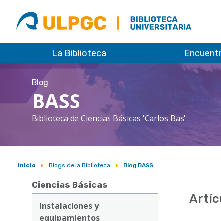
ULPGC
Biblioteca
ULPGC
La Biblioteca
Encuent
Blog
BASS
Biblioteca de Ciencias Básicas 'Carlos Bas'
Inicio
Blogs de la Biblioteca
Blog BASS
Sobrescribir
Ciencias Básicas
enlaces
Artíc
de
Instalaciones y
equipamientos