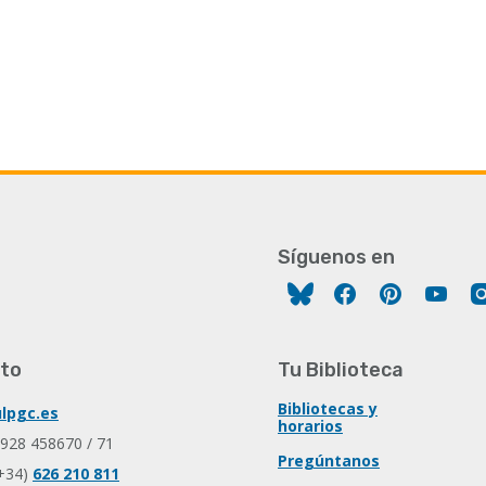
Síguenos en
Facebook
Pinterest
You
to
Tu Biblioteca
Bibliotecas y
lpgc.es
horarios
 928 458670 / 71
Pregúntanos
+34)
626 210 811