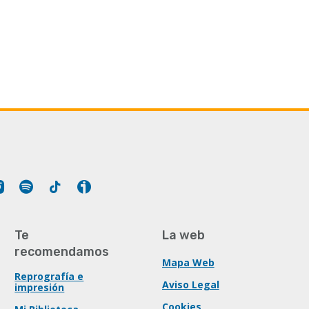
Tube
Instagram
Spotify
Tiktok
Ivoox
Te
La web
recomendamos
Mapa Web
Reprografía e
Aviso Legal
impresión
Cookies