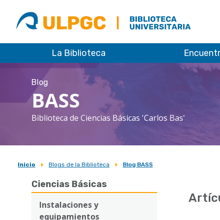
ULPGC
Biblioteca
ULPGC
La Biblioteca
Encuent
Blog
BASS
Biblioteca de Ciencias Básicas 'Carlos Bas'
Inicio
Blogs de la Biblioteca
Blog BASS
Sobrescribir
Ciencias Básicas
enlaces
Artíc
de
Instalaciones y
equipamientos