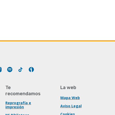
Tube
Instagram
Spotify
Tiktok
Ivoox
Te
La web
recomendamos
Mapa Web
Reprografía e
Aviso Legal
impresión
Cookies