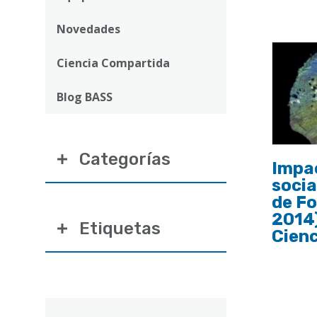
ayuda
a
Novedades
la
Ciencia Compartida
navegación
Blog BASS
Categorías
Impa
socia
de Fo
2014)
Etiquetas
Cien
Correo