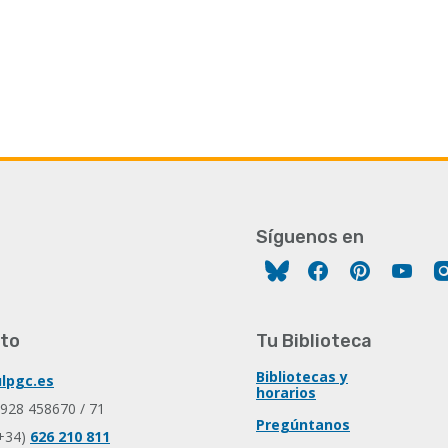
Síguenos en
Facebook
Pinterest
You
to
Tu Biblioteca
Bibliotecas y
lpgc.es
horarios
 928 458670 / 71
Pregúntanos
+34)
626 210 811