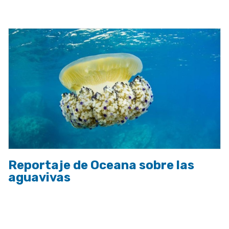
a
la
navegación
Reportaje de Oceana sobre las
aguavivas