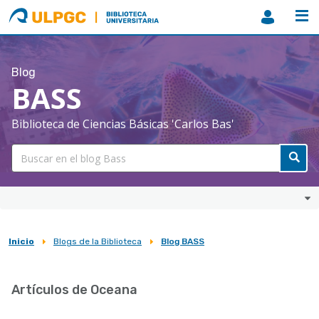
ULPGC
Biblioteca
ULPGC
Blog
BASS
Biblioteca de Ciencias Básicas 'Carlos Bas'
Inicio
Blogs de la Biblioteca
Blog BASS
Sobrescribir
enlaces
Artículos de Oceana
de
ayuda