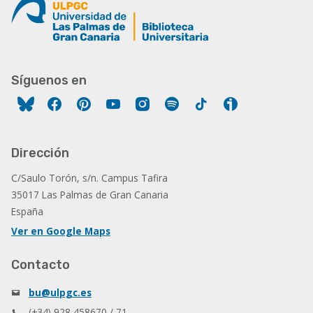
Síguenos en
Facebook
Pinterest
YouTube
Instagram
Spotify
Tiktok
Ivoox
Dirección
C/Saulo Torón, s/n. Campus Tafira
35017 Las Palmas de Gran Canaria
España
Ver en Google Maps
Contacto
bu@ulpgc.es
(+34) 928 458670 / 71