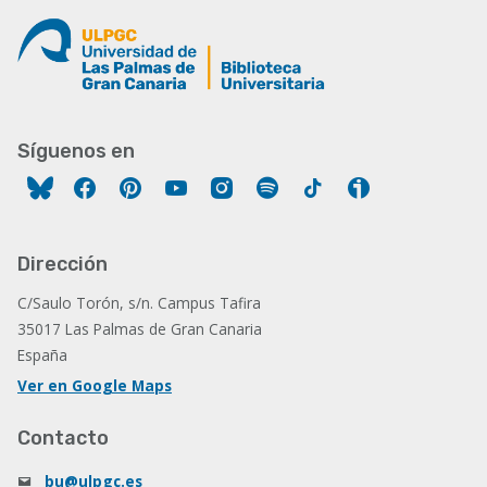
Síguenos en
Facebook
Pinterest
YouTube
Instagram
Spotify
Tiktok
Ivoox
Dirección
C/Saulo Torón, s/n. Campus Tafira
35017 Las Palmas de Gran Canaria
España
Ver en Google Maps
Contacto
bu@ulpgc.es