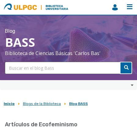
ULPGC
Biblioteca
ULPGC
Blog
BASS
Biblioteca de Ciencias Básicas 'Carlos Bas'
Inicio
Blogs de la Biblioteca
Blog BASS
Sobrescribir
enlaces
Artículos de Ecofeminismo
de
ayuda