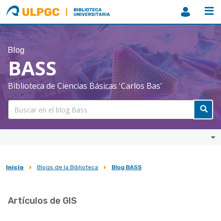
ULPGC
Biblioteca
ULPGC
Blog
BASS
Biblioteca de Ciencias Básicas 'Carlos Bas'
Inicio
Blogs de la Biblioteca
Blog BASS
Sobrescribir
enlaces
Artículos de GIS
de
ayuda