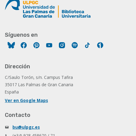
Síguenos en
Facebook
Pinterest
YouTube
Instagram
Spotify
Tiktok
Ivoox
Dirección
C/Saulo Torón, s/n. Campus Tafira
35017 Las Palmas de Gran Canaria
España
Ver en Google Maps
Contacto
bu@ulpgc.es
(+34) 928 458670 / 71