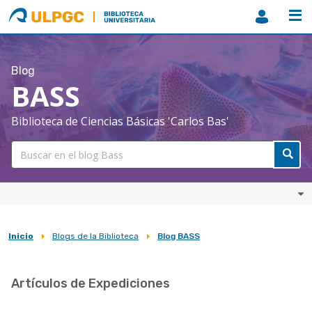
ULPGC
Biblioteca
ULPGC
Blog
BASS
Biblioteca de Ciencias Básicas 'Carlos Bas'
Inicio
Blogs de la Biblioteca
Blog BASS
Sobrescribir
enlaces
Artículos de Expediciones
de
ayuda