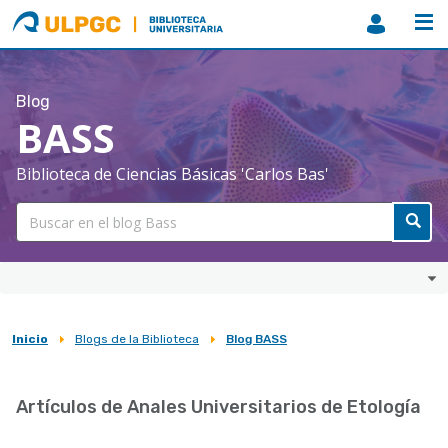
ULPGC
Biblioteca
ULPGC
Blog
BASS
Biblioteca de Ciencias Básicas 'Carlos Bas'
Inicio
Blogs de la Biblioteca
Blog BASS
Sobrescribir
enlaces
Artículos de Anales Universitarios de Etología
de
ayuda