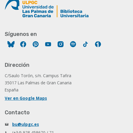
Síguenos en
Facebook
Pinterest
YouTube
Instagram
Spotify
Tiktok
Ivoox
Dirección
C/Saulo Torón, s/n. Campus Tafira
35017 Las Palmas de Gran Canaria
España
Ver en Google Maps
Contacto
bu@ulpgc.es
(+34) 928 458670 / 71