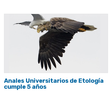
a
la
navegación
Anales Universitarios de Etología
cumple 5 años