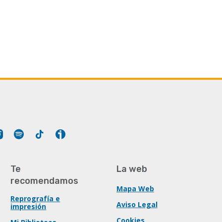
Tube
Instagram
Spotify
Tiktok
Ivoox
Te
La web
recomendamos
Mapa Web
Reprografía e
Aviso Legal
impresión
Cookies