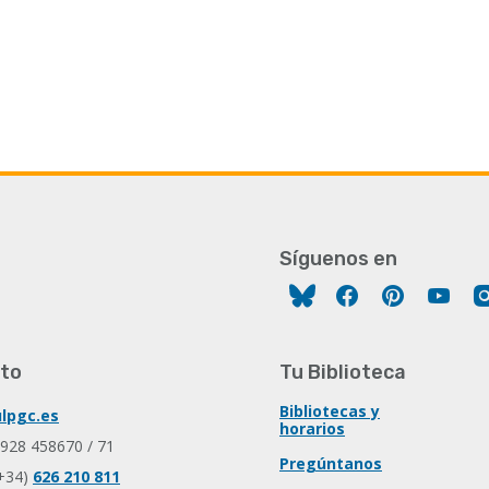
Síguenos en
Facebook
Pinterest
You
to
Tu Biblioteca
Bibliotecas y
lpgc.es
horarios
 928 458670 / 71
Pregúntanos
+34)
626 210 811