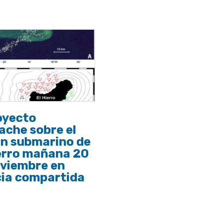
oyecto
ache sobre el
án submarino de
erro mañana 20
oviembre en
cia compartida