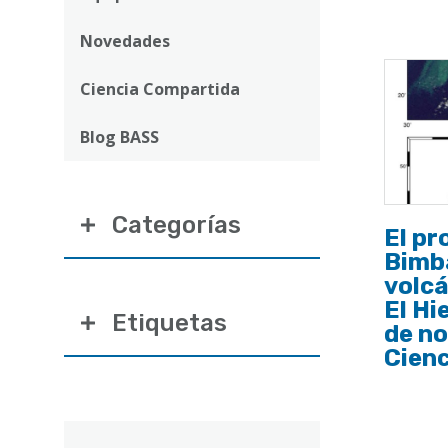
ayuda
a
Novedades
la
Ciencia Compartida
navegación
Blog BASS
Categorías
El pr
Bimb
volc
El Hi
Etiquetas
de n
Cien
Correo