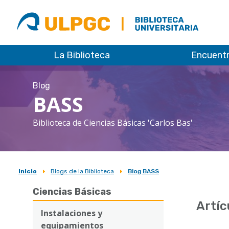
ULPGC
Biblioteca
ULPGC
La Biblioteca
Encuent
Blog
BASS
Biblioteca de Ciencias Básicas 'Carlos Bas'
Inicio
Blogs de la Biblioteca
Blog BASS
Sobrescribir
Ciencias Básicas
enlaces
Artíc
de
Instalaciones y
equipamientos