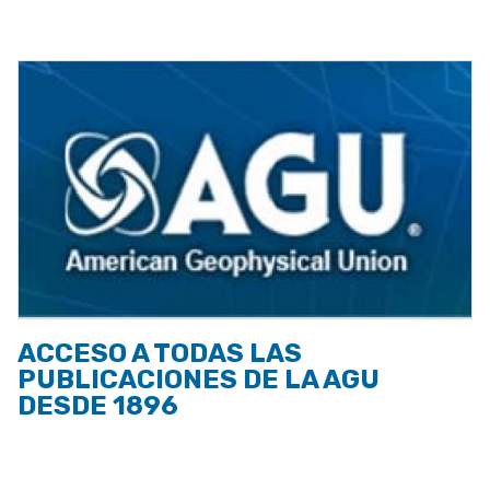
a
la
navegación
ACCESO A TODAS LAS
PUBLICACIONES DE LA AGU
DESDE 1896