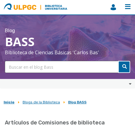
ULPGC
Biblioteca
ULPGC
Blog
BASS
Biblioteca de Ciencias Básicas 'Carlos Bas'
Inicio
Blogs de la Biblioteca
Blog BASS
Sobrescribir
enlaces
Artículos de Comisiones de biblioteca
de
ayuda