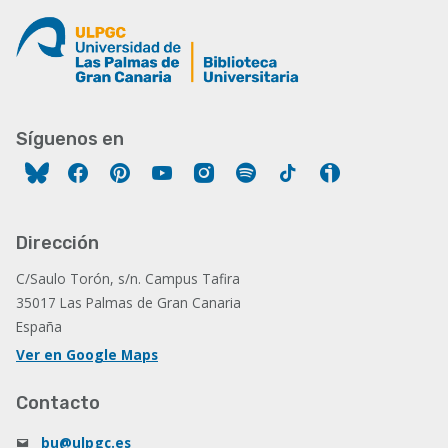
Síguenos en
Facebook
Pinterest
YouTube
Instagram
Spotify
Tiktok
Ivoox
Dirección
C/Saulo Torón, s/n. Campus Tafira
35017 Las Palmas de Gran Canaria
España
Ver en Google Maps
Contacto
bu@ulpgc.es