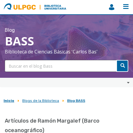
ULPGC
Biblioteca
ULPGC
Blog
BASS
Biblioteca de Ciencias Básicas 'Carlos Bas'
Inicio
Blogs de la Biblioteca
Blog BASS
Sobrescribir
enlaces
Artículos de Ramón Margalef (Barco
de
oceanográfico)
ayuda