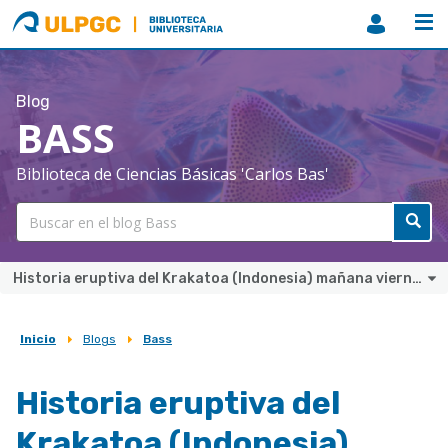
ULPGC
Biblioteca
ULPGC
Blog
BASS
Biblioteca de Ciencias Básicas 'Carlos Bas'
Historia eruptiva del Krakatoa (Indonesia) mañana viernes 26 en Ciencia compartida
Inicio
Blogs
Bass
Sobrescribir
enlaces
Historia eruptiva del
de
Krakatoa (Indonesia)
ayuda