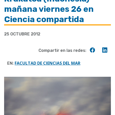
a
mañana viernes 26 en
la
Ciencia compartida
navegación
25 OCTUBRE 2012
Compart
Co
Compartir en las redes:
en
en
Faceboo
Lin
FACULTAD DE CIENCIAS DEL MAR
EN: