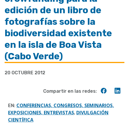
a
edición de un libro de
la
fotografías sobre la
navegación
biodiversidad existente
en la isla de Boa Vista
(Cabo Verde)
20 OCTUBRE 2012
Compart
Co
Compartir en las redes:
en
en
Faceboo
Lin
CONFERENCIAS, CONGRESOS, SEMINARIOS,
EN:
EXPOSICIONES, ENTREVISTAS
DIVULGACIÓN
,
CIENTÍFICA