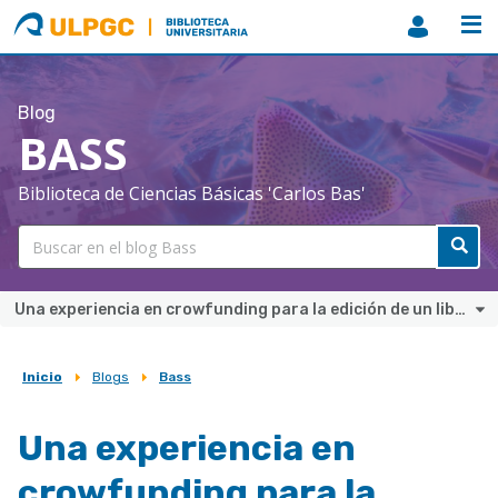
ULPGC
Biblioteca
ULPGC
Blog
BASS
Biblioteca de Ciencias Básicas 'Carlos Bas'
Una experiencia en crowfunding para la edición de un libro de fotografías sobre la biodiversidad existente en la isla de Boa Vista (Cabo Verde)
Inicio
Blogs
Bass
Sobrescribir
enlaces
Una experiencia en
de
crowfunding para la
ayuda