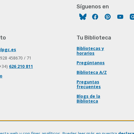
Síguenos en
Facebook
Pinterest
You
to
Tu Biblioteca
Bibliotecas y
lpgc.es
horarios
 928 458670 / 71
Pregúntanos
+34)
626 210 811
Biblioteca A/Z
io
Preguntas
frecuentes
Blogs de la
Biblioteca
esta web y con fines analíticos. Puedes leer más en nuestra
declar