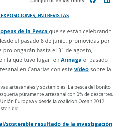
Compartir
Compart
Compartir en las redes:
en
en
Facebook
Linkedin
 EXPOSICIONES, ENTREVISTAS
ropeas de la Pesca
que se están celebrando
desde el pasado 8 de junio, promovidas por
e prolongarán hasta el 31 de agosto,
en la que tuvo lugar en
Arinaga
el pasado
artesanal en Canarias con este
vídeo
sobre la
vas artesanales y sostenibles. La pesca del bonito
pesquería púramente artesanal con 0% de descartes.
 Unión Europea y desde la coalición Ocean 2012
stenible.
/sostenible resultado de la investigación