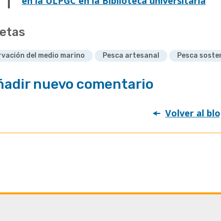
en la ULPGC en la Biblioteca universitaria
etas
vación del medio marino
Pesca artesanal
Pesca soste
ñadir nuevo comentario
Volver al bl