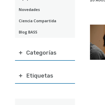
ayuda
20 AGO
a
Novedades
la
Ciencia Compartida
navegación
Blog BASS
Categorías
Etiquetas
Correo