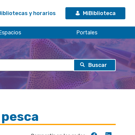
Bibliotecas y horarios
MiBiblioteca
Espacios
Portales
a pesca