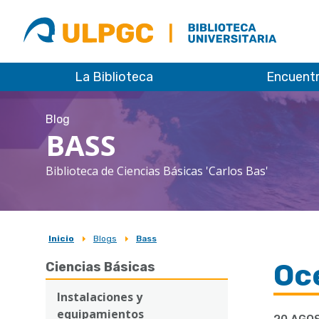
ULPGC
Biblioteca
ULPGC
La Biblioteca
Encuent
Blog
BASS
Biblioteca de Ciencias Básicas 'Carlos Bas'
Inicio
Blogs
Bass
Sobrescribir
Oce
Ciencias Básicas
enlaces
de
Instalaciones y
equipamientos