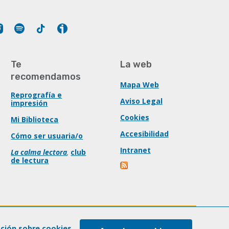
Tube
Instagram
Spotify
Tiktok
Ivoox
Te
La web
recomendamos
Mapa Web
Reprografía e
Aviso Legal
impresión
Cookies
Mi Biblioteca
Accesibilidad
Cómo ser usuaria/o
Intranet
La calma lectora
,
club
de lectura
ación sobre cookies