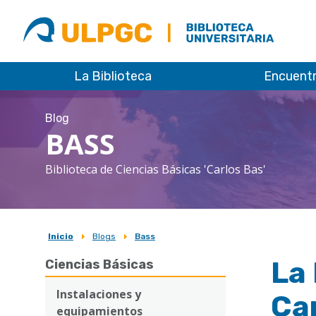
ULPGC
Biblioteca
ULPGC
La Biblioteca
Encuent
Blog
BASS
Biblioteca de Ciencias Básicas 'Carlos Bas'
Inicio
Blogs
Bass
Sobrescribir
La 
Ciencias Básicas
enlaces
de
Instalaciones y
Can
equipamientos