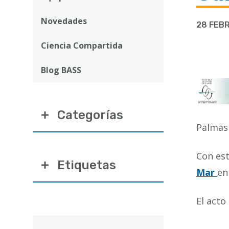
ayuda
a
Novedades
28 FEBR
la
Ciencia Compartida
navegación
Blog BASS
Categorías
Palmas 
Con est
Etiquetas
Mar
en
El acto
Correo