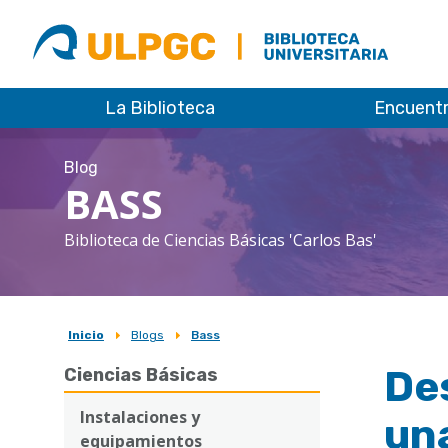
ULPGC
Biblioteca
ULPGC
La Biblioteca
Encuent
Blog
BASS
Biblioteca de Ciencias Básicas 'Carlos Bas'
Inicio
Blogs
Bass
Sobrescribir
Des
Ciencias Básicas
enlaces
de
Instalaciones y
una
equipamientos