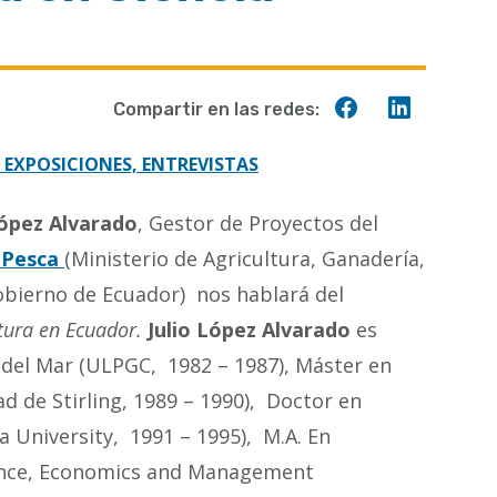
Compartir
Compart
Compartir en las redes:
en
en
Facebook
Linkedin
 EXPOSICIONES, ENTREVISTAS
López Alvarado
, Gestor de Proyectos del
e Pesca
(Ministerio de Agricultura, Ganadería,
obierno de Ecuador) nos hablará del
tura en Ecuador.
Julio López Alvarado
es
 del Mar (ULPGC, 1982 – 1987), Máster en
ad de Stirling, 1989 – 1990), Doctor en
 University, 1991 – 1995), M.A. En
cience, Economics and Management