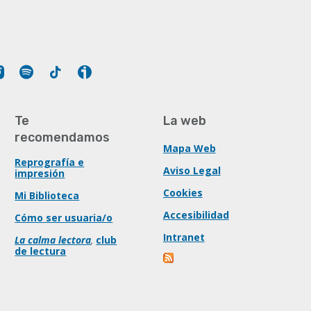
Tube
Instagram
Spotify
Tiktok
Ivoox
Te
La web
recomendamos
Mapa Web
Reprografía e
Aviso Legal
impresión
Cookies
Mi Biblioteca
Accesibilidad
Cómo ser usuaria/o
Intranet
La calma lectora
,
club
de lectura