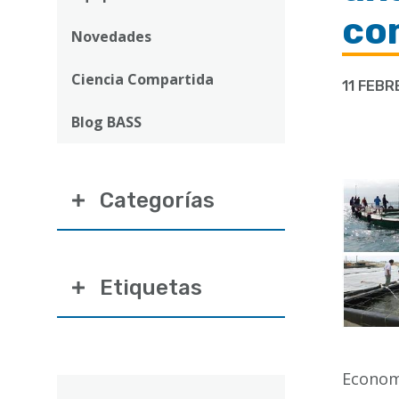
ayuda
co
a
Novedades
la
Ciencia Compartida
11 FEBR
navegación
Blog BASS
Categorías
Etiquetas
Economí
Correo