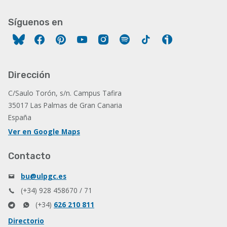
Síguenos en
Facebook
Pinterest
YouTube
Instagram
Spotify
Tiktok
Ivoox
Dirección
C/Saulo Torón, s/n. Campus Tafira
35017 Las Palmas de Gran Canaria
España
Ver en Google Maps
Contacto
bu@ulpgc.es
(+34) 928 458670 / 71
(+34)
626 210 811
Directorio