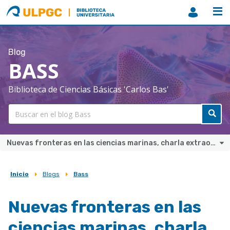
ULPGC
Biblioteca
ULPGC
Blog
BASS
Biblioteca de Ciencias Básicas 'Carlos Bas'
Nuevas fronteras en las ciencias marinas, charla extraordinaria en Ciencia compartida
Inicio
Blogs
Bass
Sobrescribir
enlaces
Nuevas fronteras en las
de
ciencias marinas, charla
ayuda