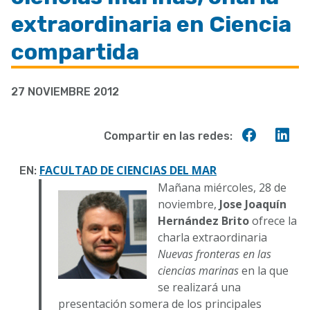
a
extraordinaria en Ciencia
la
compartida
navegación
27 NOVIEMBRE 2012
Compart
Co
Compartir en las redes:
en
en
Faceboo
Lin
FACULTAD DE CIENCIAS DEL MAR
EN:
Mañana miércoles, 28 de
noviembre,
Jose Joaquín
Hernández Brito
ofrece la
charla extraordinaria
Nuevas fronteras en las
ciencias marinas
en la que
se realizará una
presentación somera de los principales