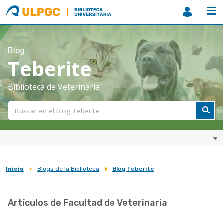
ULPGC
Biblioteca
ULPGC
Blog
Teberite
Biblioteca de Veterinaria
Inicio
Blogs de la Biblioteca
Blog Teberite
Sobrescribir
enlaces
Artículos de Facultad de Veterinaria
de
ayuda