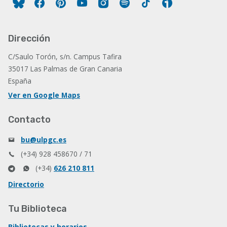
Facebook
Pinterest
YouTube
Instagram
Spotify
Tiktok
Ivoox
Dirección
C/Saulo Torón, s/n. Campus Tafira
35017 Las Palmas de Gran Canaria
España
Ver en Google Maps
Contacto
bu@ulpgc.es
(+34) 928 458670 / 71
(+34)
626 210 811
Directorio
Tu Biblioteca
Bibliotecas y horarios