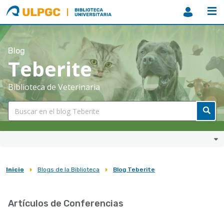
ULPGC
Biblioteca
ULPGC
Blog
Teberite
Biblioteca de Veterinaria
Inicio
Blogs de la Biblioteca
Blog Teberite
Sobrescribir
enlaces
Artículos de Conferencias
de
ayuda