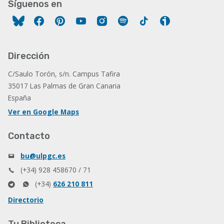
Síguenos en
Facebook
Pinterest
YouTube
Instagram
Spotify
Tiktok
Ivoox
Dirección
C/Saulo Torón, s/n. Campus Tafira
35017 Las Palmas de Gran Canaria
España
Ver en Google Maps
Contacto
bu@ulpgc.es
(+34) 928 458670 / 71
(+34)
626 210 811
Directorio
Tu Biblioteca