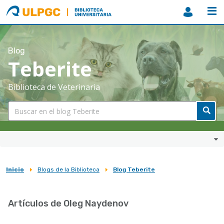
ULPGC
Biblioteca
ULPGC
Blog
Teberite
Biblioteca de Veterinaria
Inicio
Blogs de la Biblioteca
Blog Teberite
Sobrescribir
enlaces
Artículos de Oleg Naydenov
de
ayuda