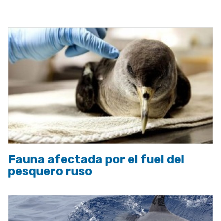
a
la
navegación
Fauna afectada por el fuel del
pesquero ruso