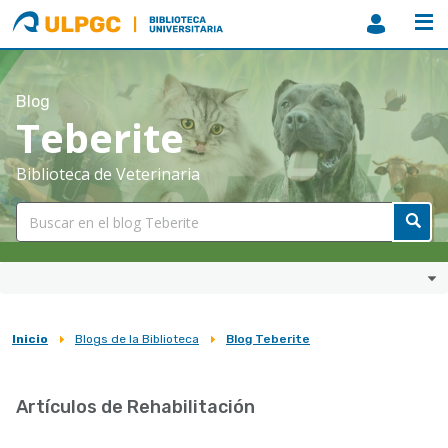
ULPGC
Biblioteca
ULPGC
Blog
Teberite
Biblioteca de Veterinaria
Inicio
Blogs de la Biblioteca
Blog Teberite
Sobrescribir
enlaces
Artículos de Rehabilitación
de
ayuda