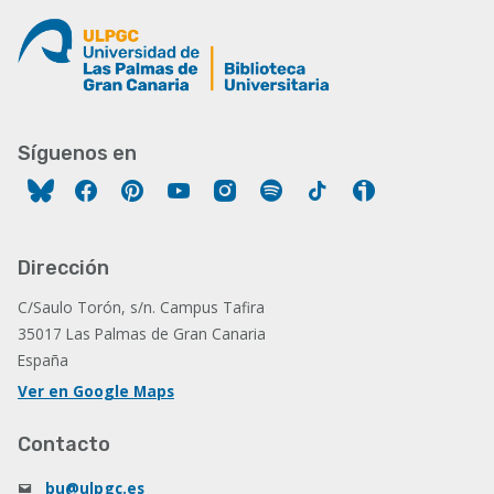
Síguenos en
Facebook
Pinterest
YouTube
Instagram
Spotify
Tiktok
Ivoox
Dirección
C/Saulo Torón, s/n. Campus Tafira
35017 Las Palmas de Gran Canaria
España
Ver en Google Maps
Contacto
bu@ulpgc.es