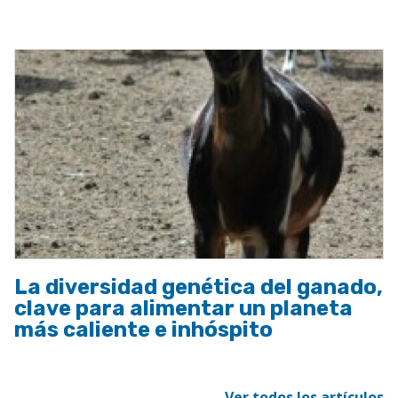
a
la
navegación
La diversidad genética del ganado,
clave para alimentar un planeta
más caliente e inhóspito
Ver todos los artículos