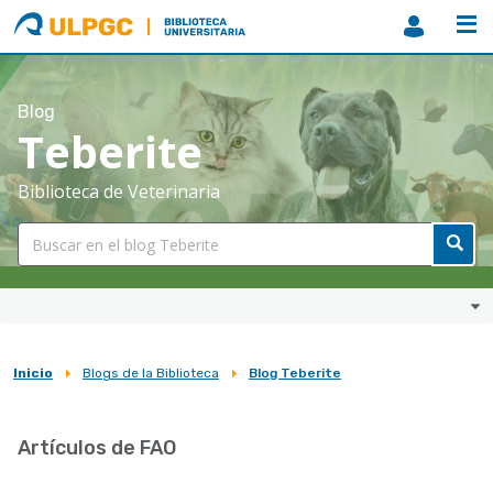
ULPGC
Biblioteca
ULPGC
Blog
Teberite
Biblioteca de Veterinaria
Inicio
Blogs de la Biblioteca
Blog Teberite
Sobrescribir
enlaces
Artículos de FAO
de
ayuda