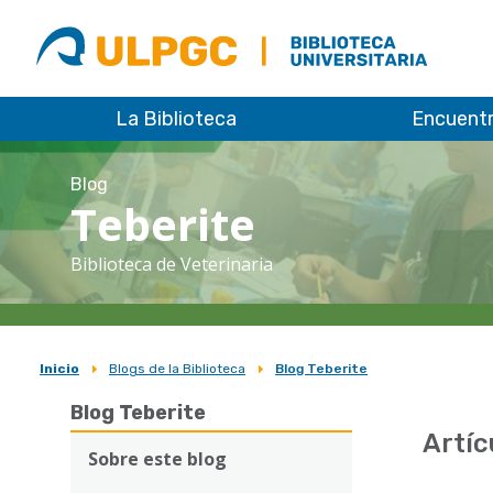
ULPGC
Biblioteca
ULPGC
La Biblioteca
Encuent
Blog
Teberite
Biblioteca de Veterinaria
Inicio
Blogs de la Biblioteca
Blog Teberite
Sobrescribir
Blog Teberite
enlaces
Artíc
de
Sobre este blog