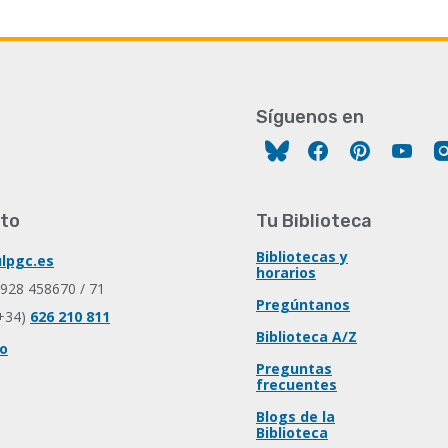
Síguenos en
Facebook
Pinterest
You
to
Tu Biblioteca
Bibliotecas y
lpgc.es
horarios
 928 458670 / 71
Pregúntanos
+34)
626 210 811
Biblioteca A/Z
io
Preguntas
frecuentes
Blogs de la
Biblioteca