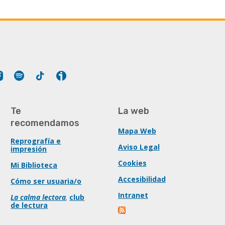
Tube
Instagram
Spotify
Tiktok
Ivoox
Te
La web
recomendamos
Mapa Web
Reprografía e
Aviso Legal
impresión
Cookies
Mi Biblioteca
Accesibilidad
Cómo ser usuaria/o
Intranet
La calma lectora
,
club
de lectura