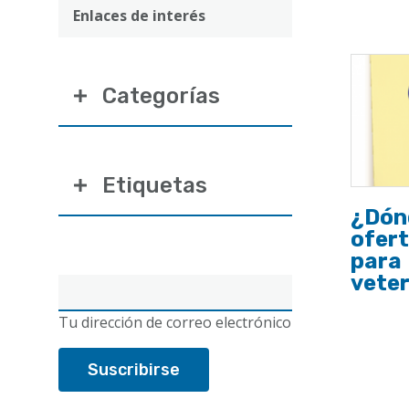
ayuda
Enlaces de interés
a
la
Categorías
navegación
Etiquetas
¿Dón
ofert
para
veter
Correo
electrónico
Tu dirección de correo electrónico