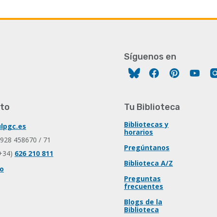
Síguenos en
Facebook
Pinterest
You
to
Tu Biblioteca
Bibliotecas y
lpgc.es
horarios
 928 458670 / 71
Pregúntanos
+34)
626 210 811
Biblioteca A/Z
io
Preguntas
frecuentes
Blogs de la
Biblioteca