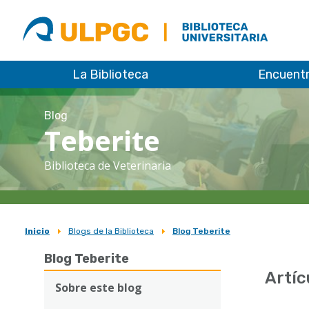
ULPGC
Biblioteca
ULPGC
La Biblioteca
Encuent
Blog
Teberite
Biblioteca de Veterinaria
Inicio
Blogs de la Biblioteca
Blog Teberite
Sobrescribir
Blog Teberite
enlaces
Artíc
de
Sobre este blog