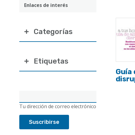
ayuda
Enlaces de interés
a
la
Categorías
navegación
Etiquetas
Guía 
disr
Correo
electrónico
Tu dirección de correo electrónico