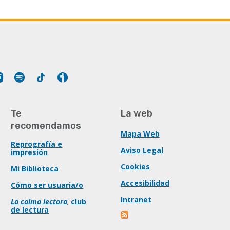
Tube
Instagram
Spotify
Tiktok
Ivoox
Te
La web
recomendamos
Mapa Web
Reprografía e
Aviso Legal
impresión
Cookies
Mi Biblioteca
Accesibilidad
Cómo ser usuaria/o
Intranet
La calma lectora
,
club
de lectura