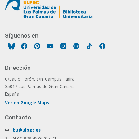
Síguenos en
Facebook
Pinterest
YouTube
Instagram
Spotify
Tiktok
Ivoox
Dirección
C/Saulo Torón, s/n. Campus Tafira
35017 Las Palmas de Gran Canaria
España
Ver en Google Maps
Contacto
bu@ulpgc.es
(+34) 928 458670 / 71