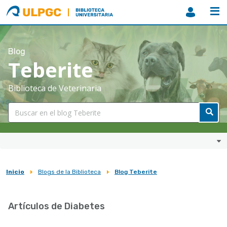
ULPGC
Biblioteca
ULPGC
Blog
Teberite
Biblioteca de Veterinaria
Inicio
Blogs de la Biblioteca
Blog Teberite
Sobrescribir
enlaces
Artículos de Diabetes
de
ayuda