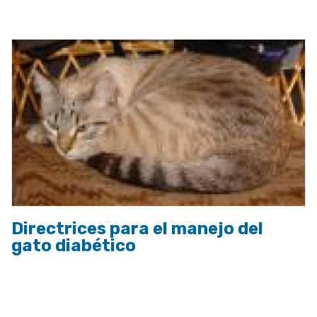
a
la
navegación
Directrices para el manejo del
gato diabético