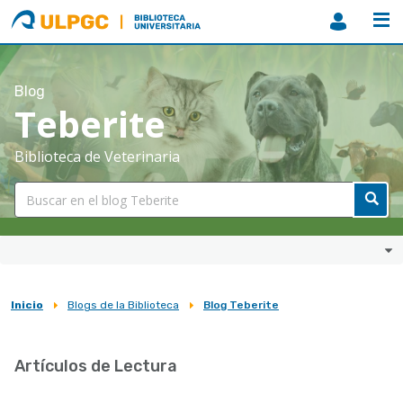
ULPGC
Biblioteca
ULPGC
Blog
Teberite
Biblioteca de Veterinaria
Inicio
Blogs de la Biblioteca
Blog Teberite
Sobrescribir
enlaces
Artículos de Lectura
de
ayuda