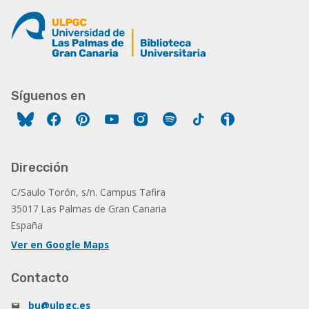
Síguenos en
Facebook
Pinterest
YouTube
Instagram
Spotify
Tiktok
Ivoox
Dirección
C/Saulo Torón, s/n. Campus Tafira
35017 Las Palmas de Gran Canaria
España
Ver en Google Maps
Contacto
bu@ulpgc.es