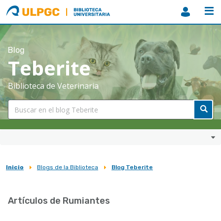
ULPGC
Biblioteca
ULPGC
Blog
Teberite
Biblioteca de Veterinaria
Inicio
Blogs de la Biblioteca
Blog Teberite
Sobrescribir
enlaces
Artículos de Rumiantes
de
ayuda