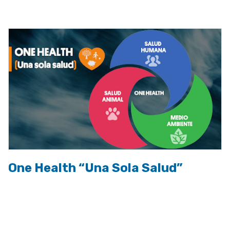
a
la
navegación
One Health “Una Sola Salud”