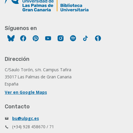
Síguenos en
Facebook
Pinterest
YouTube
Instagram
Spotify
Tiktok
Ivoox
Dirección
C/Saulo Torón, s/n. Campus Tafira
35017 Las Palmas de Gran Canaria
España
Ver en Google Maps
Contacto
bu@ulpgc.es
(+34) 928 458670 / 71