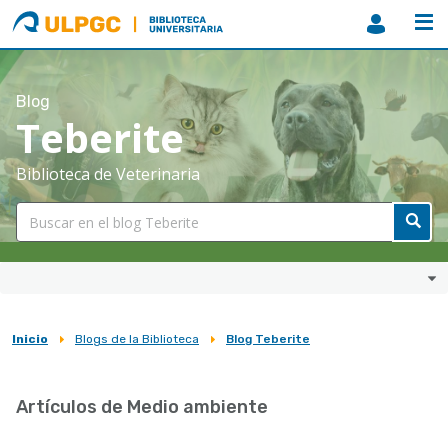
ULPGC
Biblioteca
ULPGC
Blog
Teberite
Biblioteca de Veterinaria
Inicio
Blogs de la Biblioteca
Blog Teberite
Sobrescribir
enlaces
Artículos de Medio ambiente
de
ayuda