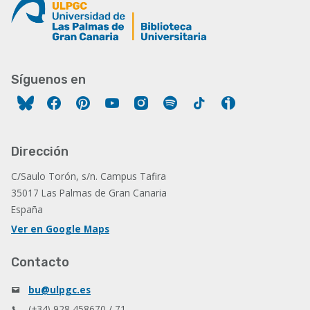
Síguenos en
Facebook
Pinterest
YouTube
Instagram
Spotify
Tiktok
Ivoox
Dirección
C/Saulo Torón, s/n. Campus Tafira
35017 Las Palmas de Gran Canaria
España
Ver en Google Maps
Contacto
bu@ulpgc.es
(+34) 928 458670 / 71