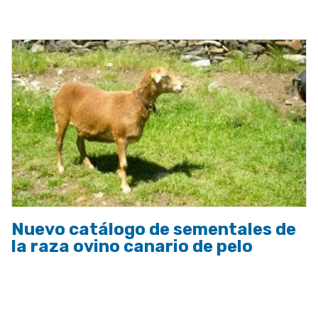
a
la
navegación
Nuevo catálogo de sementales de
la raza ovino canario de pelo