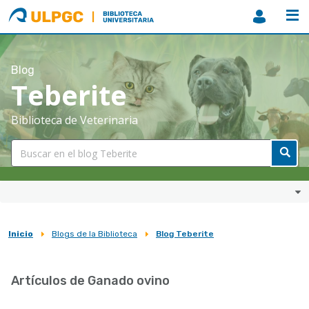
ULPGC
Biblioteca
ULPGC
Blog
Teberite
Biblioteca de Veterinaria
Inicio
Blogs de la Biblioteca
Blog Teberite
Sobrescribir
enlaces
Artículos de Ganado ovino
de
ayuda