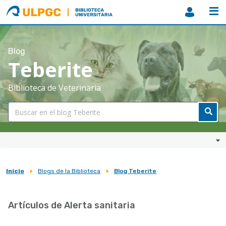
ULPGC
Biblioteca
ULPGC
Blog
Teberite
Biblioteca de Veterinaria
Inicio
Blogs de la Biblioteca
Blog Teberite
Sobrescribir
enlaces
Artículos de Alerta sanitaria
de
ayuda