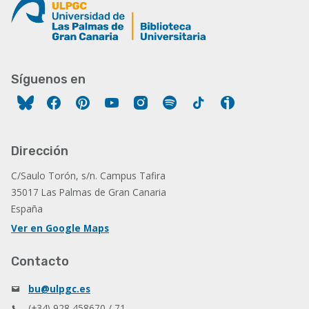
Síguenos en
Facebook
Pinterest
YouTube
Instagram
Spotify
Tiktok
Ivoox
Dirección
C/Saulo Torón, s/n. Campus Tafira
35017 Las Palmas de Gran Canaria
España
Ver en Google Maps
Contacto
bu@ulpgc.es
(+34) 928 458670 / 71