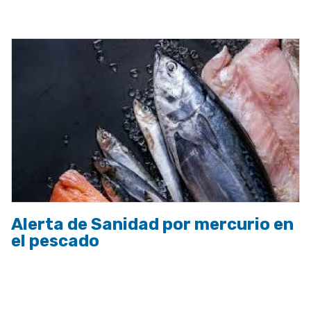
a
la
navegación
Alerta de Sanidad por mercurio en
el pescado