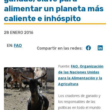
a
alimentar un planeta más
la
caliente e inhóspito
navegación
28 ENERO 2016
FAO
EN:
Compart
Co
Compartir en las redes:
en
en
Faceboo
Lin
Fuente:
FAO. Organización
de las Naciones Unidas
para la Alimentación y la
Agricultura
Los criadores de ganado y
los responsables de las
políticas en todo el mundo