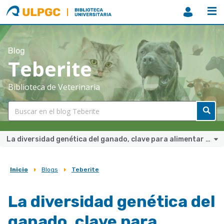
ULPGC
Biblioteca
ULPGC
Blog
Teberite
Biblioteca de Veterinaria
La diversidad genética del ganado, clave para alimentar un planeta más caliente e inhóspito
Inicio
Blogs
Teberite
Sobrescribir
enlaces
La diversidad genética del
de
ganado, clave para
ayuda